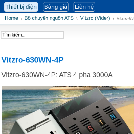
Thiết bị điện
Bảng giá
Liên hệ
Home
Bộ chuyển nguồn ATS
Vitzro (Vider)
\
\
\
Vitzro-6
Vitzro-630WN-4P
Vitzro-630WN-4P: ATS 4 pha 3000A