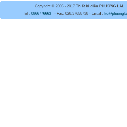
Copyright © 2005 - 2017
Thiết bị điện PHƯƠNG LAI
.
Tel :
0966776663
- Fax: 028.37658738 - Email :
kd@phuongla