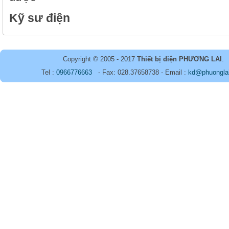
Kỹ sư điện
Copyright © 2005 - 2017
Thiết bị điện PHƯƠNG LAI
.
Tel :
0966776663
- Fax: 028.37658738 - Email :
kd@phuongla