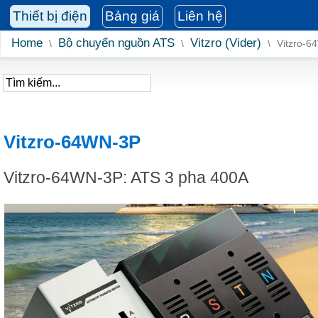
Thiết bị điện
Bảng giá
Liên hệ
Home
Bộ chuyển nguồn ATS
Vitzro (Vider)
\
\
\
Vitzro-6
Vitzro-64WN-3P
Vitzro-64WN-3P: ATS 3 pha 400A