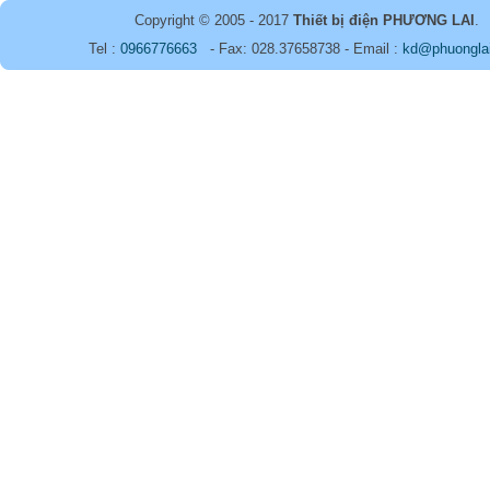
Copyright © 2005 - 2017
Thiết bị điện PHƯƠNG LAI
.
Tel :
0966776663
- Fax: 028.37658738 - Email :
kd@phuongla