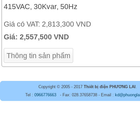
415VAC, 30Kvar, 50Hz
Giá có VAT:
2,813,300 VND
Giá:
2,557,500 VND
Thông tin sản phẩm
Copyright © 2005 - 2017
Thiết bị điện PHƯƠNG LAI
.
Tel :
0966776663
- Fax: 028.37658738 - Email :
kd@phuongla