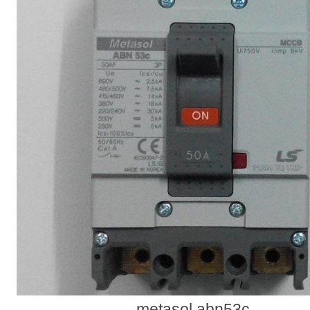
metasol abn53c