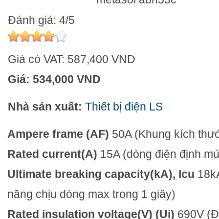
Đánh giá: 4/5
Giá có VAT:
587,400 VND
Giá:
534,000 VND
Nhà sản xuất:
Thiết bị điện LS
Ampere frame (AF)
50A
(Khung kích thư
Rated current(A)
15A
(dòng điện định m
Ultimate breaking capacity(kA), Icu
18k
năng chịu dòng max trong 1 giây)
Rated insulation voltage(V) (Ui)
690V
(Đ