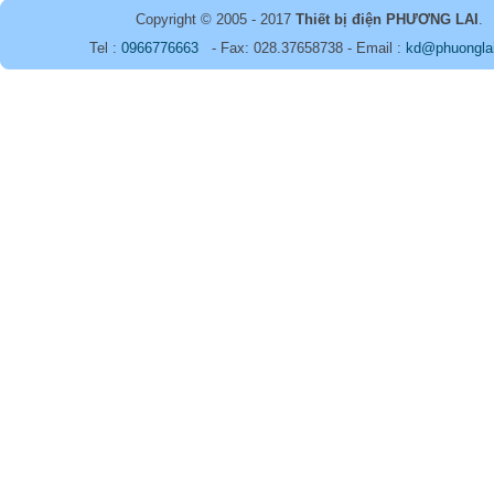
Copyright © 2005 - 2017
Thiết bị điện PHƯƠNG LAI
.
Tel :
0966776663
- Fax: 028.37658738 - Email :
kd@phuongla