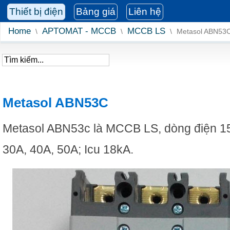
Thiết bị điện
Bảng giá
Liên hệ
Home
APTOMAT - MCCB
MCCB LS
\
\
\
Metasol ABN53
Metasol ABN53C
Metasol ABN53c là MCCB LS, dòng điện 1
30A, 40A, 50A; Icu 18kA.