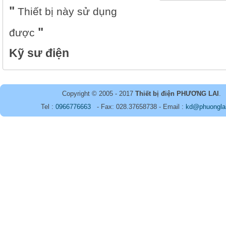
Thiết bị này sử dụng
được
Kỹ sư điện
Copyright © 2005 - 2017
Thiết bị điện PHƯƠNG LAI
.
Tel :
0966776663
- Fax: 028.37658738 - Email :
kd@phuongla