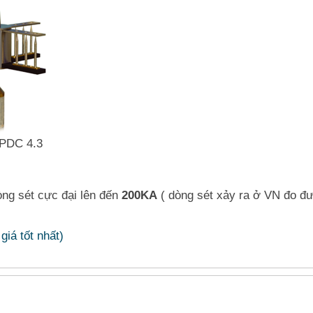
 PDC 4.3
ng sét cực đại lên đến
200KA
( dòng sét xảy ra ở VN đo đượ
giá tốt nhất)