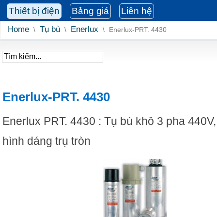
Thiết bị điện
Bảng giá
Liên hệ
Home
Tụ bù
Enerlux
\
\
\
Enerlux-PRT. 4430
Enerlux-PRT. 4430
Enerlux PRT. 4430 : Tụ bù khô 3 pha 440V,
hình dáng trụ tròn