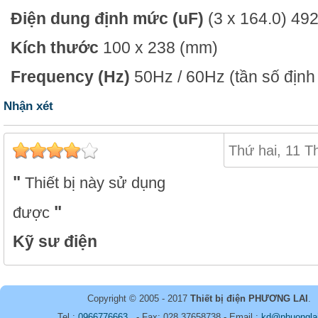
Điện dung định mức (uF)
(3 x 164.0) 49
Kích thước
100 x 238 (mm)
Frequency (Hz)
50Hz / 60Hz
(tần số địn
Nhận xét
Thứ hai, 11 T
Thiết bị này sử dụng
được
Kỹ sư điện
Copyright © 2005 - 2017
Thiết bị điện PHƯƠNG LAI
.
Tel :
0966776663
- Fax: 028.37658738 - Email :
kd@phuongla