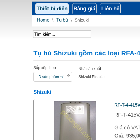
Thiết bị điện
Bảng giá
Liên hệ
Home
\
Tụ bù
\
Shizuki
Tụ bù Shizuki gồm các loại RFA-
Sắp xếp theo
Nhà sản xuất:
ID sản phẩm +/-
Shizuki Electric
Shizuki
RF-T-4-415
RF-T-415V
Giá có VA
Giá:
935,