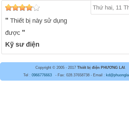
Thứ hai, 11 T
Thiết bị này sử dụng
được
Kỹ sư điện
Copyright © 2005 - 2017
Thiết bị điện PHƯƠNG LAI
.
Tel :
0966776663
- Fax: 028.37658738 - Email :
kd@phuongla