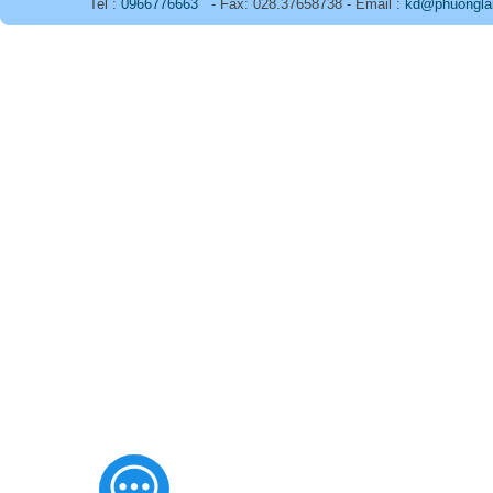
Tel :
0966776663
- Fax: 028.37658738 - Email :
kd@phuongla