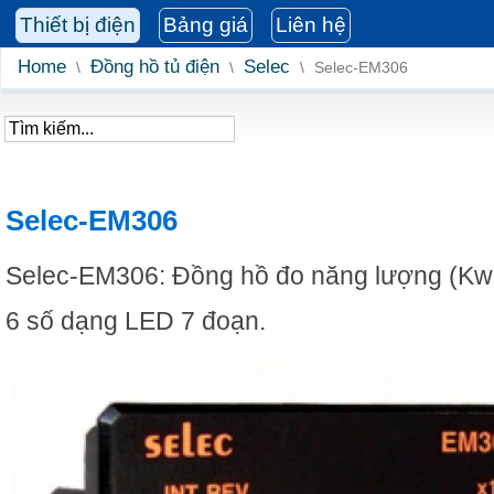
Thiết bị điện
Bảng giá
Liên hệ
Home
Đồng hồ tủ điện
Selec
\
\
\
Selec-EM306
Selec-EM306
Selec-EM306: Đồng hồ đo năng lượng (Kwh)
6 số dạng LED 7 đoạn.