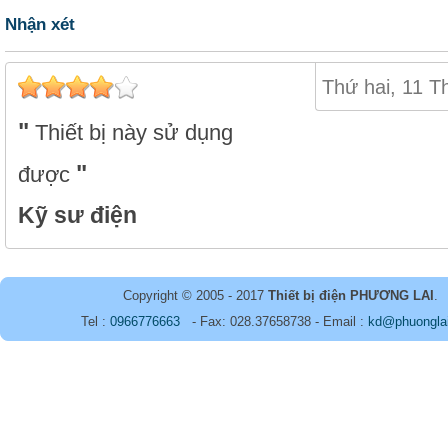
Nhận xét
Thứ hai, 11 T
Thiết bị này sử dụng
được
Kỹ sư điện
Copyright © 2005 - 2017
Thiết bị điện PHƯƠNG LAI
.
Tel :
0966776663
- Fax: 028.37658738 - Email :
kd@phuongla