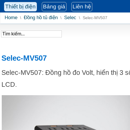
Thiết bị điện
Bảng giá
Liên hệ
Home
Đồng hồ tủ điện
Selec
\
\
\
Selec-MV507
Selec-MV507
Selec-MV507: Đồng hồ đo Volt, hiển thị 3 
LCD.