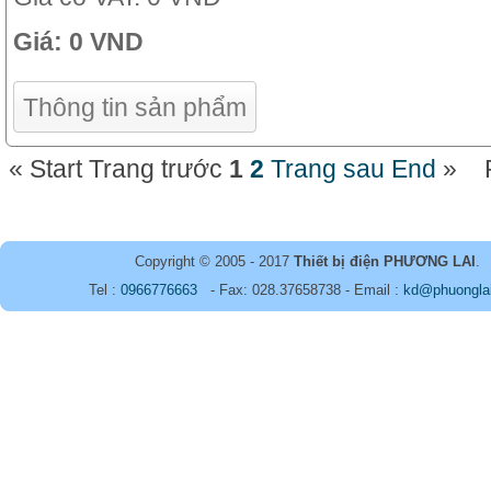
Giá:
0 VND
Thông tin sản phẩm
«
Start
Trang trước
1
2
Trang sau
End
»
Copyright © 2005 - 2017
Thiết bị điện PHƯƠNG LAI
.
Tel :
0966776663
- Fax: 028.37658738 - Email :
kd@phuongla