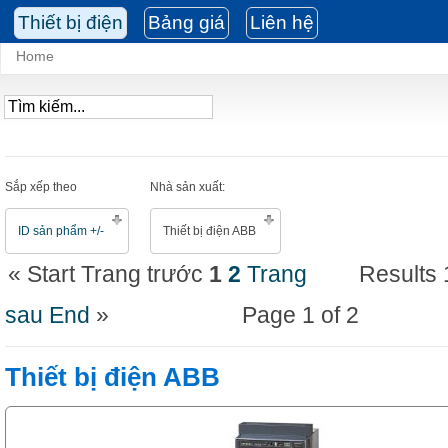
Thiết bị điện
Bảng giá
Liên hệ
Home
Sắp xếp theo
Nhà sản xuất:
ID sản phẩm +/-
Thiết bị điện ABB
«
Start
Trang trước
1
2
Trang
Results 
sau
End
»
Page 1 of 2
Thiết bị điện ABB