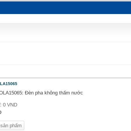
OLA15065
OLA15065: Đèn pha không thấm nước
T:
0 VND
D
n sản phẩm