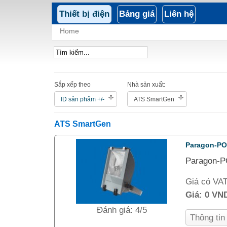
Thiết bị điện
Bảng giá
Liên hệ
Home
Sắp xếp theo
Nhà sản xuất:
ID sản phẩm +/-
ATS SmartGen
ATS SmartGen
Paragon-P
Paragon-P
Giá có VA
Giá:
0 VN
Đánh giá: 4/5
Thông ti