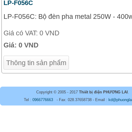
LP-F056C
LP-F056C: Bộ đèn pha metal 250W - 400
Giá có VAT:
0 VND
Giá:
0 VND
Thông tin sản phẩm
Copyright © 2005 - 2017
Thiết bị điện PHƯƠNG LAI
.
Tel :
0966776663
- Fax: 028.37658738 - Email :
kd@phuongla