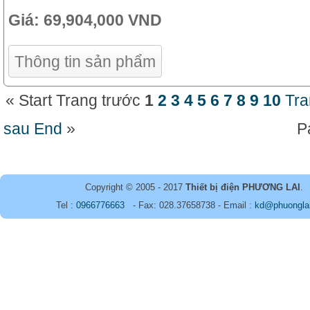
Giá:
69,904,000 VND
Thông tin sản phẩm
«
Start
Trang trước
1
2
3
4
5
6
7
8
9
10
Tra
sau
End
»
P
Copyright © 2005 - 2017
Thiết bị điện PHƯƠNG LAI
.
Tel :
0966776663
- Fax: 028.37658738 - Email :
kd@phuongla