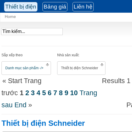
Thiết bị điện
Bảng giá
Liên hệ
Home
Sắp xếp theo
Nhà sản xuất:
Danh mục sản phẩm -/+
Thiết bị điện Schneider
«
Start
Trang
Results 1 
trước
1
2
3
4
5
6
7
8
9
10
Trang
sau
End
»
P
Thiết bị điện Schneider