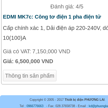
Đánh giá: 4/5
EDMI MK7c: Công tơ điện 1 pha điện tử
Cấp chính xác 1, Dải điện áp 220-240V, d
10(100)A
Giá có VAT:
7,150,000 VND
Giá:
6,500,000 VND
Thông tin sản phẩm
Copyright © 2005 - 2017
Thiết bị điện PHƯƠNG LAI
.
Tel :
0966776663
- Fax: 028.37658738 - Email :
kd@phuongla