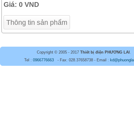
Giá:
0 VND
Thông tin sản phẩm
Copyright © 2005 - 2017
Thiết bị điện PHƯƠNG LAI
.
Tel :
0966776663
- Fax: 028.37658738 - Email :
kd@phuongla