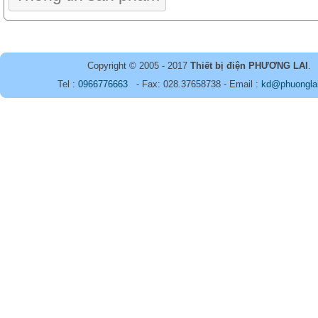
Copyright © 2005 - 2017
Thiết bị điện PHƯƠNG LAI
.
Tel :
0966776663
- Fax: 028.37658738 - Email :
kd@phuongla