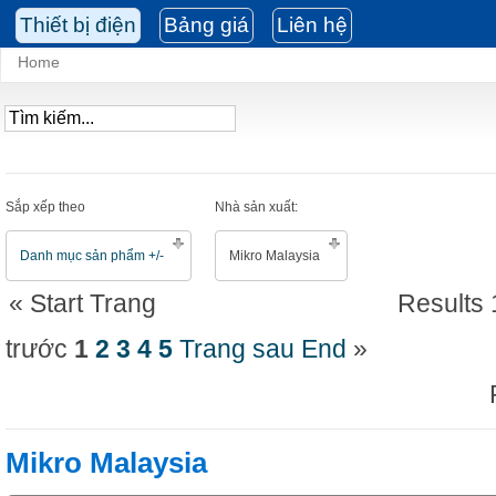
Thiết bị điện
Bảng giá
Liên hệ
Home
Sắp xếp theo
Nhà sản xuất:
Danh mục sản phẩm +/-
Mikro Malaysia
«
Start
Trang
Results 
trước
1
2
3
4
5
Trang sau
End
»
Mikro Malaysia