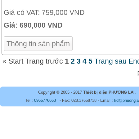
Giá có VAT:
759,000 VND
Giá:
690,000 VND
Thông tin sản phẩm
«
Start
Trang trước
1
2
3
4
5
Trang sau
En
Copyright © 2005 - 2017
Thiết bị điện PHƯƠNG LAI
.
Tel :
0966776663
- Fax: 028.37658738 - Email :
kd@phuongla