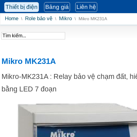
Thiết bị điện
Bảng giá
Liên hệ
Home
Role bảo vệ
Mikro
\
\
\
Mikro MK231A
Mikro MK231A
Mikro-MK231A : Relay bảo vệ chạm đất, hiể
bằng LED 7 đoạn