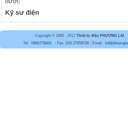
được
Kỹ sư điện
Copyright © 2005 - 2017
Thiết bị điện PHƯƠNG LAI
.
Tel :
0966776663
- Fax: 028.37658738 - Email :
kd@phuongla