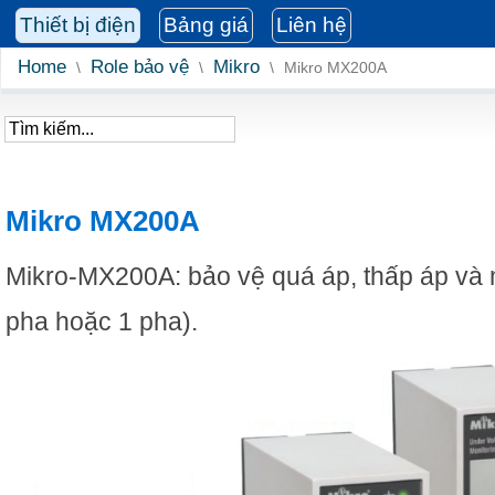
Thiết bị điện
Bảng giá
Liên hệ
Home
Role bảo vệ
Mikro
\
\
\
Mikro MX200A
Mikro MX200A
Mikro-MX200A: bảo vệ quá áp, thấp áp và 
pha hoặc 1 pha).