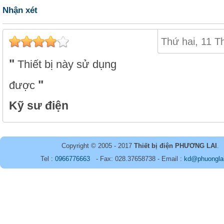
Nhận xét
Thứ hai, 11 T
Thiết bị này sử dụng
được
Kỹ sư điện
Copyright © 2005 - 2017
Thiết bị điện PHƯƠNG LAI
.
Tel :
0966776663
- Fax: 028.37658738 - Email :
kd@phuongla