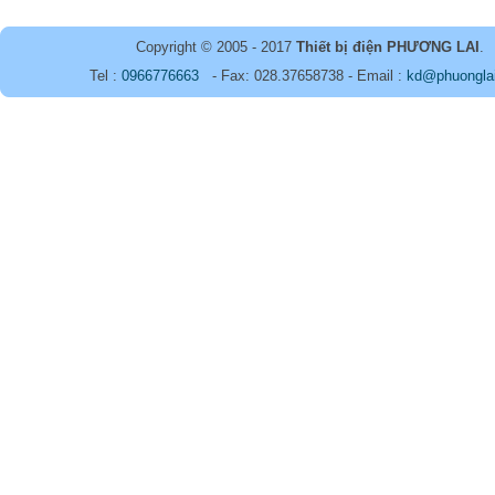
Copyright © 2005 - 2017
Thiết bị điện PHƯƠNG LAI
.
Tel :
0966776663
- Fax: 028.37658738 - Email :
kd@phuongla