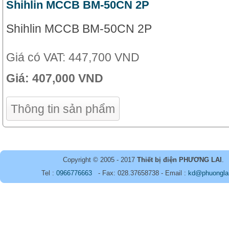
Shihlin MCCB BM-50CN 2P
Shihlin MCCB BM-50CN 2P
Giá có VAT:
447,700 VND
Giá:
407,000 VND
Thông tin sản phẩm
Copyright © 2005 - 2017
Thiết bị điện PHƯƠNG LAI
.
Tel :
0966776663
- Fax: 028.37658738 - Email :
kd@phuongla