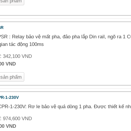
n sản phẩm
SR
SR : Relay bảo vệ mất pha, đảo pha lắp Din rail, ngõ ra 1 C
gian tác động 100ms
T:
342,100 VND
000 VND
n sản phẩm
PR-1-230V
PR-1-230V: Rơ le bảo vệ quá dòng 1 pha. Được thiết kế nhỏ
T:
974,600 VND
000 VND