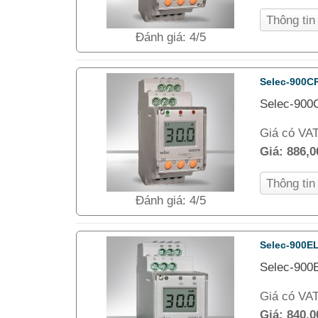
Thông ti
Đánh giá: 4/5
Selec-900C
Selec-900C
Giá có VA
Giá:
886,
Thông ti
Đánh giá: 4/5
Selec-900E
Selec-900E
Giá có VA
Giá:
840,