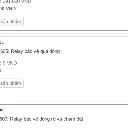
T:
391,600 VND
000 VND
n sản phẩm
05
605: Relay bảo vệ quá dòng
T:
0 VND
D
n sản phẩm
00
00: Relay bảo vệ dòng rò và chạm đất