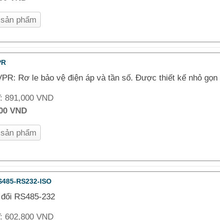
n sản phẩm
PR
PR: Rơ le bảo vệ điện áp và tần số. Được thiết kế nhỏ gọn 
T:
891,000 VND
000 VND
n sản phẩm
S485-RS232-ISO
 đổi RS485-232
T:
602,800 VND