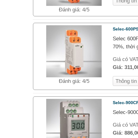
Thông ti
Đánh giá: 4/5
Selec-600P
Selec 600P
70%, thời 
Giá có VA
Giá:
311,
Đánh giá: 4/5
Thông ti
Selec-900C
Selec-900C
Giá có VA
Giá:
886,