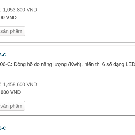
T:
1,053,800 VND
000 VND
n sản phẩm
6-C
6-C: Đồng hồ đo năng lượng (Kwh), hiển thị 6 số dạng LED
T:
1,458,600 VND
,000 VND
n sản phẩm
8-C