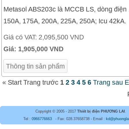
Metasol ABS203c là MCCB LS, dòng điện
150A, 175A, 200A, 225A, 250A; Icu 42kA.
Giá có VAT:
2,095,500 VND
Giá:
1,905,000 VND
Thông tin sản phẩm
«
Start
Trang trước
1
2
3
4
5
6
Trang sau
E
Copyright © 2005 - 2017
Thiết bị điện PHƯƠNG LAI
.
Tel :
0966776663
- Fax: 028.37658738 - Email :
kd@phuongla