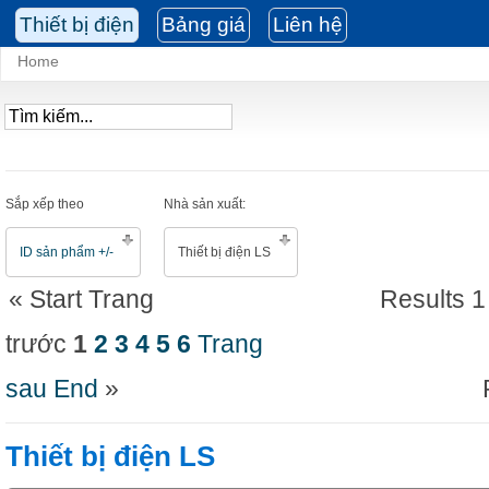
Thiết bị điện
Bảng giá
Liên hệ
Home
Sắp xếp theo
Nhà sản xuất:
ID sản phẩm +/-
Thiết bị điện LS
«
Start
Trang
Results 1
trước
1
2
3
4
5
6
Trang
sau
End
»
Thiết bị điện LS