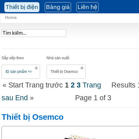
Thiết bị điện
Bảng giá
Liên hệ
Home
Sắp xếp theo
Nhà sản xuất:
ID sản phẩm +/-
Thiết bị Osemco
«
Start
Trang trước
1
2
3
Trang
Results 
sau
End
»
Page 1 of 3
Thiết bị Osemco