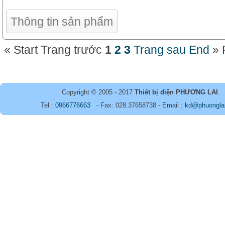
Thông tin sản phẩm
«
Start
Trang trước
1
2
3
Trang sau
End
»
Copyright © 2005 - 2017
Thiết bị điện PHƯƠNG LAI
.
Tel :
0966776663
- Fax: 028.37658738 - Email :
kd@phuongla